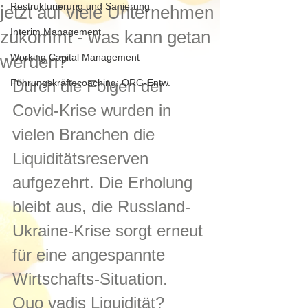
Restrukturierung und Sanierung
jetzt auf viele Unternehmen
Interim Management
zukommt - was kann getan
werden?
Working Capital Management
Führungskräftecoaching; ORG-Entw.
Durch die Folgen der 
Covid-Krise wurden in 
vielen Branchen die 
Liquiditätsreserven 
aufgezehrt. Die Erholung 
bleibt aus, die Russland-
Ukraine-Krise sorgt erneut 
für eine angespannte 
Wirtschafts-Situation. 
Quo vadis Liquidität?