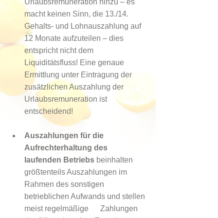
Urlaubsremuneration hinzu – es 
macht keinen Sinn, die 13./14. 
Gehalts- und Lohnauszahlung auf 
12 Monate aufzuteilen – dies 
entspricht nicht dem 
Liquiditätsfluss! Eine genaue 
Ermittlung unter Eintragung der 
zusätzlichen Auszahlung der 
Urlaubsremuneration ist 
entscheidend!
Auszahlungen für die 
Aufrechterhaltung des 
laufenden Betriebs
 beinhalten 
größtenteils Auszahlungen im 
Rahmen des sonstigen 
betrieblichen Aufwands und stellen 
meist regelmäßige      Zahlungen 