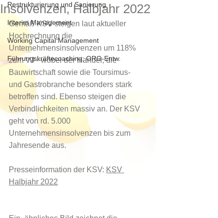
Restrukturierung und Sanierung
Insolvenzen, Halbjahr 2022
Interim Management
Gemäß KSV steigen laut aktueller 
Hochrechnung die  
Working Capital Management
Unternehmensinsolvenzen um 118% 
Führungskräftecoaching; ORG-Entw.
zum VJ - wobei der Handel, die  
Bauwirtschaft sowie die Toursimus- 
und Gastrobranche besonders stark  
betroffen sind. Ebenso steigen die 
Verbindlichkeiten massiv an. Der KSV  
geht von rd. 5.000 
Unternehmensinsolvenzen bis zum 
Jahresende aus. 
Presseinformation der KSV: 
KSV 
Halbjahr 2022