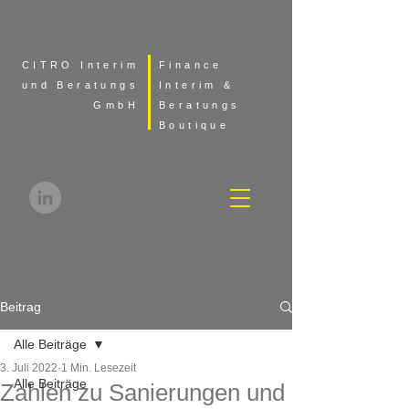
CITRO Interim
Finance
und Beratungs
Interim &
GmbH
Beratungs
Boutique
Beitrag
Alle Beiträge
3. Juli 2022
1 Min. Lesezeit
Alle Beiträge
Zahlen zu Sanierungen und