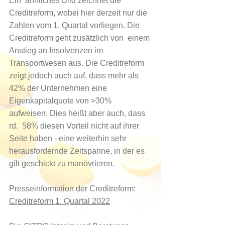
Ein  ähnliches Bild zeichnet die 
Creditreform, wobei hier derzeit nur die  
Zahlen vom 1. Quartal vorliegen. Die 
Creditreform geht zusätzlich von  einem 
Anstieg an Insolvenzen im 
Transportwesen aus. Die Creditreform  
zeigt jedoch auch auf, dass mehr als 
42% der Unternehmen eine  
Eigenkapitalquote von >30% 
aufweisen. Dies heißt aber auch, dass 
rd.  58% diesen Vorteil nicht auf ihrer 
Seite haben - eine weiterhin sehr  
herausfordernde Zeitspanne, in der es 
gilt geschickt zu manövrieren. 
Presseinformation der Creditreform: 
Creditreform 1. Quartal 2022